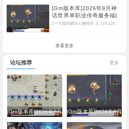
[Gm版本库]2026年8月神
话世界单职业传奇服务端|
风华
2一大陆功能\5人物转生 土 175 120 ...
查看更多
论坛推荐
更多
[Gm版本库]2026年8月
[Gm版本库]2026年8月