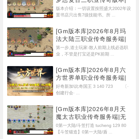
玛雅
版本介绍：一切设置按照盛大2002年设
置书店只出售7级技能书。所 ...
[Gm版本库]2026年8月玛
法大陆三职业传奇服务端|
世外
第一步,道士玩家-散人前期上线必选职
业，不管是打宝还是PK前期 ...
[Gm版本库]2026年8月六
方世界单职业传奇服务端|
灵魔
好奇新加\比奇国王 3 140 723 〔·
创建行会· ...
[Gm版本库]2026年8月天
魔太古职业传奇服务端|无
极剑
0第一大陆/斗笠打造 tucheng 129 80
【斗笠锻造】0第一大陆/盾 ...