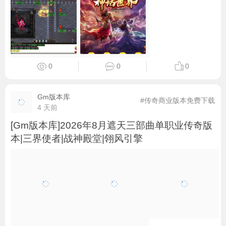
0
0
0
Gm版本库
#传奇商业版本免费下载
4 天前
[Gm版本库]2026年8月遮天三部曲单职业传奇版
本|三界使者|战神殿堂|翎风引擎