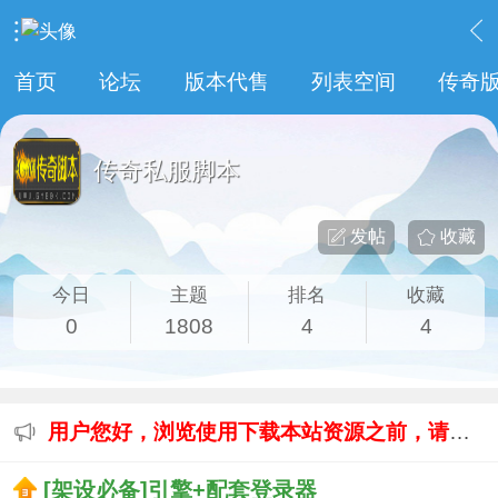
›
传奇私服专区
›
传奇私服脚本
首页
论坛
版本代售
列表空间
传奇
传奇私服脚本
发帖
收藏
今日
主题
排名
收藏
0
1808
4
4
用户您好，浏览使用下载本站资源之前，请先阅读本站【免责声明】
[架设必备]引擎+配套登录器