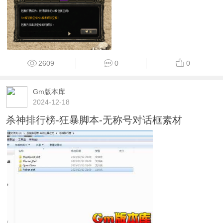
2609
0
0
Gm版本库
2024-12-18
杀神排行榜-狂暴脚本-无称号对话框素材