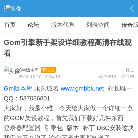
›
教程广告专区
›
视屏教程学习
›
内容
首页
论坛
版本代售
列表空间
传奇
Gom引擎新手架设详细教程高清在线观
看
GM版本库
楼主
管理员
2018-12-10 17:34:16
70815
189
Gm版本库
永久域名
www.gmbbk.net
站长唯一
QQ：537036801
大家好，我是小维，今天给大家做一个详细一点
的GOM架设教程，首先我们下载好几件东西
登录器配置器 引擎包 版本 补丁 DBC安装这块
我们就不在说了 这个应该大家都知道了