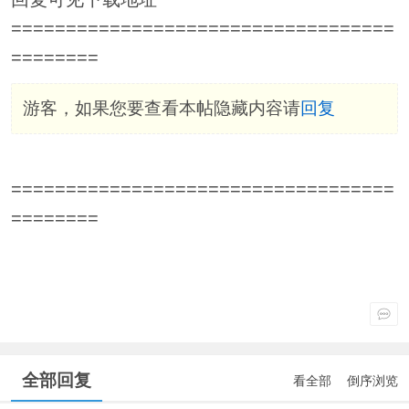
===================================
========
游客，如果您要查看本帖隐藏内容请
回复
===================================
========
全部回复
看全部
倒序浏览