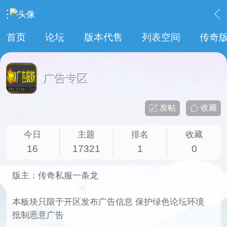
›
教程广告专区
›
广告专区
首页
论坛
版本代售
列表空间
传奇
广告专区
发帖
收藏
今日
主题
排名
收藏
16
17321
1
0
版主：
传奇私服一条龙
本板块只限于开区发布广告信息 保护绿色论坛环境
抵制恶意广告