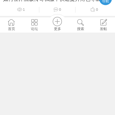
导航
1
0
0
Gm版本库
更多
首页
论坛
搜索
发帖
6 小时前
如何快速提升传奇私服角色战力冲榜？
1
0
0
Gm版本库
6 小时前
如何下载冰雪复古传奇私服盟重英雄版本？
1
0
0
Gm版本库
6 小时前