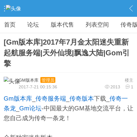
›
传奇私服专区
›
传奇商业版本免费下载
›
内容
首页
论坛
版本代售
列表空间
传奇
[Gm版本库]2017年7月金太阳迷失重新
起航服务端|天外仙境|飘逸大陆|Gom引
擎
GM版本库
楼主
管理员
2017-7-21 00:15:36
2013
1
Gm版本库
_
传奇服务端
_
传奇版本
下载_
传奇一
条龙
_
Gm论坛
-中国最大的GM基地交流平台，让
您自己成为传奇一条龙！