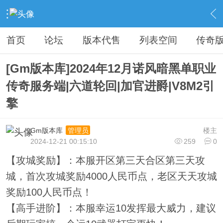
›
传奇私服专区
›
传奇商业版本免费下载
›
内容
首页
论坛
版本代售
列表空间
传奇
[Gm版本库]2024年12月诺风暗黑单职业
传奇服务端|六道轮回|加官进爵|V8M2引
擎
Gm版本库
楼主
管理员
2024-12-21 00:15:10
259
0
【攻城奖励】：本服开区第三天合区第三天攻
城，首次攻城奖励4000人民币点，老区天天攻城
奖励100人民币点！
【高手进阶】：本服幸运10发挥最大威力，建议