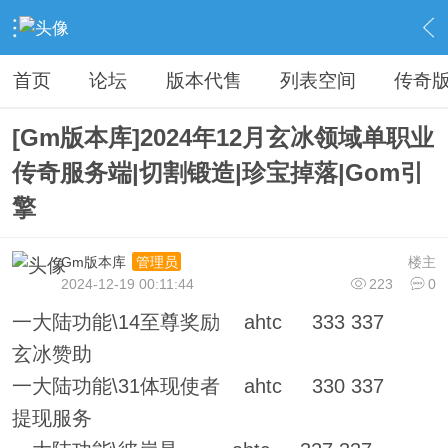
›
传奇私服专区
›
传奇商业版本免费下载
›
内容
首页
论坛
版本代售
列表空间
传奇
[Gm版本库]2024年12月玄冰领域单职业
传奇服务端|切割锻造|珍宝掉落|Gom引
擎
Gm版本库
楼主
管理员
2024-12-19 00:11:44
223
0
一大陆功能\14至尊奖励 ahtc 333 337
玄冰赞助
一大陆功能\31体现使者 ahtc 330 337
提现服务