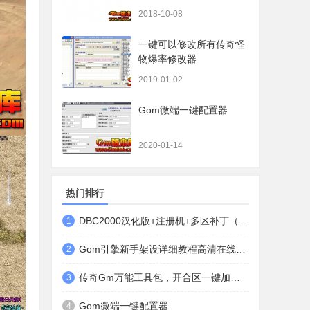
都有哦）
2018-10-08
一键可以修改所有传奇怪
物爆率修改器
2019-01-02
Gom微端一键配置器
2020-01-14
热门排行
DBC2000汉化版+注册机+多区补丁（64位+32位的都有哦）
1
Gom引擎新手架设详细教程高清在线观看
2
传奇Gm万能工具包，开合区一键加地图装备等
3
Gom微端一键配置器
4