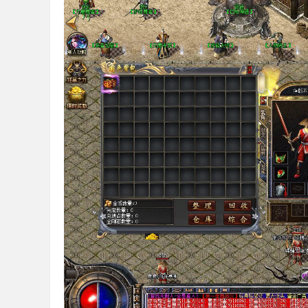
论
坛
,