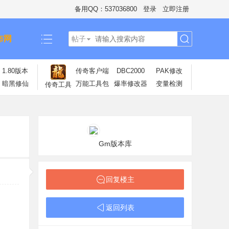
备用QQ：537036800
登录
立即注册
布网
帖子
搜
1.80版本
传奇客户端
DBC2000
PAK修改
暗黑修仙
万能工具包
爆率修改器
变量检测
传奇工具
索
Gm版本库
回复楼主
返回列表