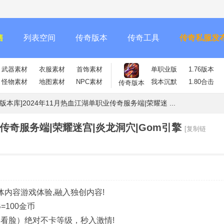
售
列表空间
传奇版本
传奇工具
传奇私服发
武器素材
衣服素材
首饰素材
单职业版
1.76版本
怪物素材
地图素材
NPC素材
我本沉默
1.80合击
传奇版本
m版本库]2024年11月热血江湖单职业传奇服务端|荣耀迷 ...
业传奇服务端|荣耀迷宫|炎龙洞穴|Gom引擎
[复制链
体内容游戏体验,融入独创内容!
=100金币
看脸）绝对不卡等级，秒入激情!