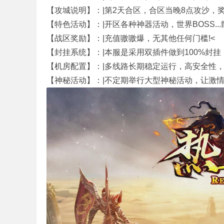
【攻城说明】：|第2天合区，合区当晚8点攻沙，
奇
【特色活动】：|开区各种神器活动，世界BOSS...
【战区奖励】：|充值嗷嗷爆，无其他任何门槛!<
【封挂系统】：|本服是采用双插件做到100%封
【机房配置】：|多线路长期稳定运行，高安全性
【神秘活动】：|不定期举行大型神秘活动，让激
私
服