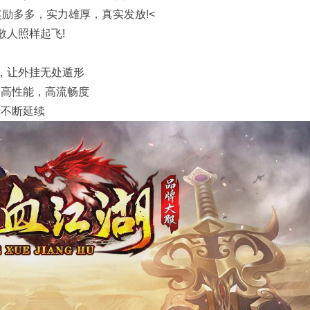
奖励多多，实力雄厚，真实发放!<
散人照样起飞!
挂，让外挂无处遁形
，高性能，高流畅度
情不断延续