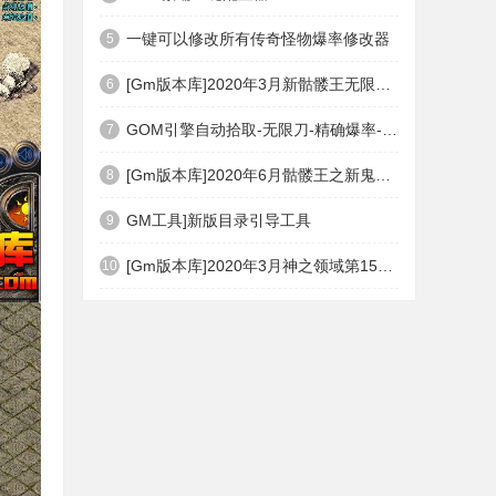
一键可以修改所有传奇怪物爆率修改器
5
[Gm版本库]2020年3月新骷髅王无限刀神器传奇版本|武器洗练|首杀奖励|Gom引擎
6
GOM引擎自动拾取-无限刀-精确爆率-自动回收盘古PG插件(免费下载)
7
[Gm版本库]2020年6月骷髅王之新鬼界神器单职业|武器洗练|刀刀切割|Gom引擎
8
GM工具]新版目录引导工具
9
[Gm版本库]2020年3月神之领域第15季度无限轮回篇|唯一称号|开光重鉴|Gom引擎
10