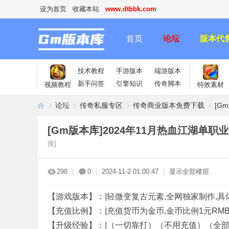
设为首页
收藏本站
www.dtbbk.com
首页
论坛
版本代
技术教程
手游版本
端游版本
新手问答
引擎知识
传奇脚本
视频教程
特效素材
论坛
传奇私服专区
传奇商业版本免费下载
[G
[Gm版本库]2024年11月热血江湖单职
接]
传
»
›
›
›
298
|
0
|
2024-11-2 01:00:47
|
显示全部楼层
【游戏版本】：|轻微变复古元素,全网独家制作,具
【充值比例】：|充值货币为金币,金币比例1元RMB
【升级经验】：|（一切靠打）（不用充值）（全部