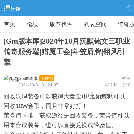
›
传奇私服专区
›
传奇商业版本免费下载
›
内容
首页
论坛
版本代售
列表空间
传奇
[Gm版本库]2024年10月沉默铭文三职业
传奇服务端|猎魔工会|斗笠盾牌|翎风引
擎
Gm版本库
楼主
管理员
2024-10-31 01:24:07
244
0
回收沃玛装备可以获得大量金币!比如炼狱可以
回收10W金币，而且非常好打！
荣誉值的唯一获取途径是回收装备，荣誉值可以
用来合成装备，也可以直接兑换成经验值。