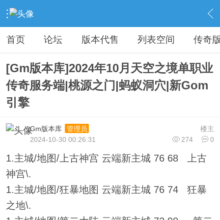
›
传奇私服专区
›
传奇商业版本免费下载
›
内容
首页
论坛
版本代售
列表空间
传奇
[Gm版本库]2024年10月天空之境单职业
传奇服务端|桃源之门|蚂蚁洞穴|新Gom
引擎
Gm版本库
楼主
管理员
2024-10-30 00:26:31
274
0
1.主城/地图/上古神宫 云端新主城 76 68 上古
神宫\.
1.主城/地图/狂暴地图 云端新主城 76 74 狂暴
之地\.