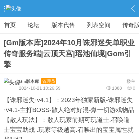
›
传奇私服专区
›
传奇商业版本免费下载
›
内容
首页
论坛
版本代售
列表空间
传奇
[Gm版本库]2024年10月诛邪迷失单职业
传奇服务端|云顶天宫|瑶池仙境|Gom引
擎
Gm版本库
楼主
管理员
2024-10-21 10:26:59
1388
0
【诛邪迷失·v4.1】：2023年独家新版-诛邪迷失
·v4.1-主打BOSS-散人绝对好混-爆一切游戏物品
【散人玩法】：散人玩家前期可玩道士.召唤道
士宝宝助战 .玩家等级越高.召唤出的宝宝属性就