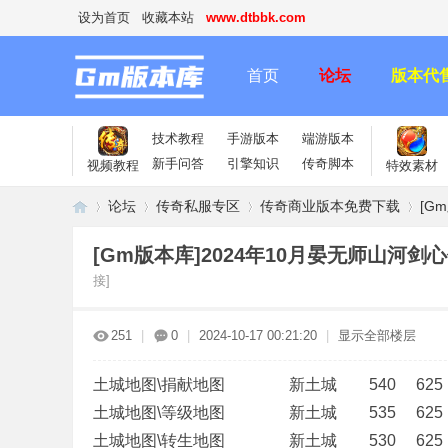
设为首页
收藏本站
www.dtbbk.com
首页
论坛
版本代
技术教程
手游版本
端游版本
新手问答
引擎知识
传奇脚本
视频教程
特效素材
论坛
传奇私服专区
传奇商业版本免费下载
[G
[Gm版本库]2024年10月晏无师山河剑
接]
传
»
›
›
›
251
|
0
|
2024-10-17 00:21:20
|
显示全部楼层
土城地图\捐献地图 新土城 540 625
土城地图\等级地图 新土城 535 62
土城地图\转生地图 新土城 530 625