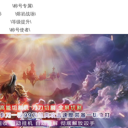
 \称号专属\
6 \熔岩战场\
 \等级提升\
 \称号使者\