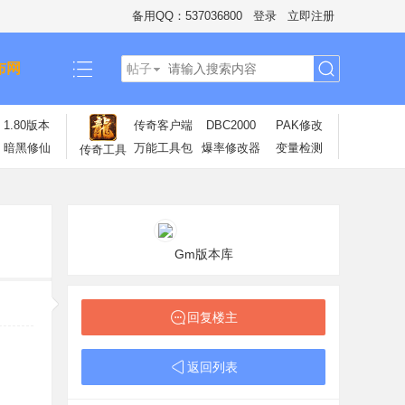
备用QQ：537036800
登录
立即注册
布网
帖子
搜
1.80版本
传奇客户端
DBC2000
PAK修改
暗黑修仙
万能工具包
爆率修改器
变量检测
传奇工具
索
Gm版本库
回复楼主
返回列表