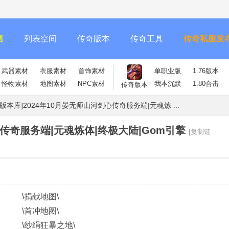
售
列表空间
传奇版本
传奇工具
传奇私服发
武器素材
衣服素材
首饰素材
单职业版
1.76版本
怪物素材
地图素材
NPC素材
我本沉默
1.80合击
传奇版本
m版本库]2024年10月晏无师山河剑心传奇服务端|元魂炼 ...
心传奇服务端|元魂炼体|终极大陆|Gom引擎
[复制链
 \捐献地图\
5 \首冲地图\
 \纱绢狂暴之地\