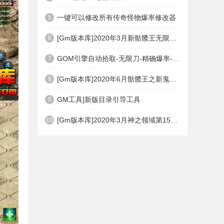
一键可以修改所有传奇怪物爆率修改器
5
[Gm版本库]2020年3月新骷髅王无限刀神器传奇版本|武器洗练|首杀奖励|Gom引擎
6
GOM引擎自动拾取-无限刀-精确爆率-自动回收盘古PG插件(免费下载)
7
[Gm版本库]2020年6月骷髅王之新鬼界神器单职业|武器洗练|刀刀切割|Gom引擎
8
GM工具]新版目录引导工具
9
[Gm版本库]2020年3月神之领域第15季度无限轮回篇|唯一称号|开光重鉴|Gom引擎
10