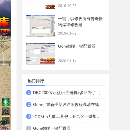
都有哦）
2018-10-08
一键可以修改所有传奇怪
物爆率修改器
2019-01-02
Gom微端一键配置器
2020-01-14
热门排行
DBC2000汉化版+注册机+多区补丁（64位+32位的都有哦）
1
Gom引擎新手架设详细教程高清在线观看
2
传奇Gm万能工具包，开合区一键加地图装备等
3
Gom微端一键配置器
4