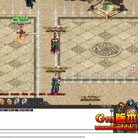
===============================