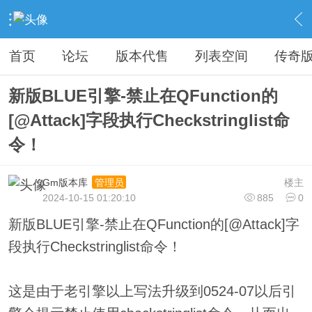
›
教程广告专区
›
视屏教程学习
›
内容
首页
论坛
版本代售
列表空间
传奇
新版BLUE引擎-禁止在QFunction的
[@Attack]字段执行Checkstringlist命
令！
Gm版本库
楼主
管理员
2024-10-15 01:20:10
885
0
新版BLUE引擎-禁止在QFunction的[@Attack]字
段执行Checkstringlist命令！
这是由于老引擎以上写法升级到0524-07以后引