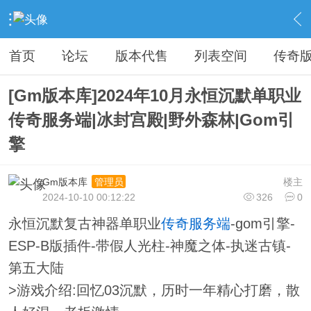
›
传奇私服专区
›
传奇商业版本免费下载
›
内容
首页
论坛
版本代售
列表空间
传奇
[Gm版本库]2024年10月永恒沉默单职业
传奇服务端|冰封宫殿|野外森林|Gom引
擎
Gm版本库
楼主
管理员
2024-10-10 00:12:22
326
0
永恒沉默复古神器单职业
传奇服务端
-gom引擎-
ESP-B版插件-带假人光柱-神魔之体-执迷古镇-
第五大陆
>游戏介绍:回忆03沉默，历时一年精心打磨，散