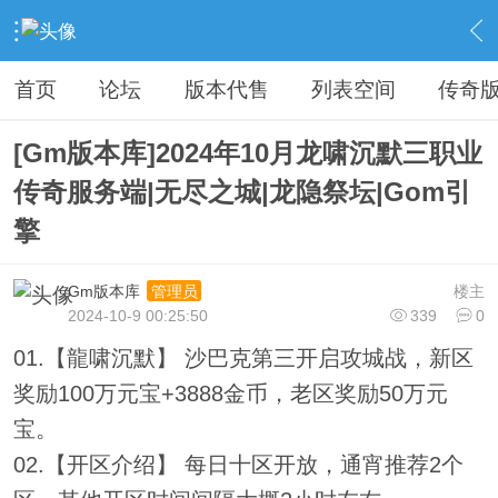
›
传奇私服专区
›
传奇商业版本免费下载
›
内容
首页
论坛
版本代售
列表空间
传奇
[Gm版本库]2024年10月龙啸沉默三职业
传奇服务端|无尽之城|龙隐祭坛|Gom引
擎
Gm版本库
楼主
管理员
2024-10-9 00:25:50
339
0
01.【龍啸沉默】 沙巴克第三开启攻城战，新区
奖励100万元宝+3888金币，老区奖励50万元
宝。
02.【开区介绍】 每日十区开放，通宵推荐2个