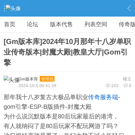
›
传奇私服专区
›
传奇商业版本免费下载
›
内容
首页
论坛
版本代售
列表空间
传奇
[Gm版本库]2024年10月那年十八岁单职
业传奇版本|封魔大殿|教皇大厅|Gom引
擎
Gm版本库
楼主
管理员
2024-10-5 00:41:29
243
0
那年我十八岁复古大极品单职业
传奇服务端
-
gom引擎-ESP-B版插件-封魔大殿
为什么说沉默版本是80后玩家最后的港湾，
有人就纳闷了是80后玩家不配玩网游了吗？