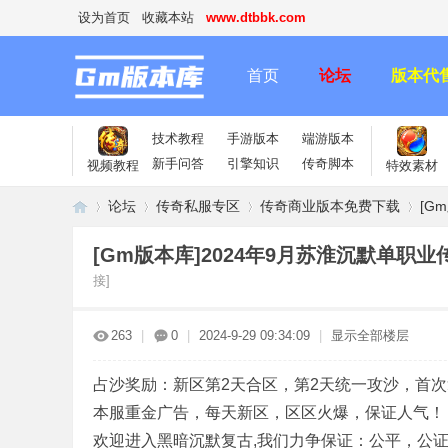
设为首页
收藏本站
www.dtbbk.com
首页
论坛
版本代
技术教程
手游版本
端游版本
新手问答
引擎知识
传奇脚本
视频教程
特效素材
论坛
传奇私服专区
传奇商业版本免费下载
[G
[Gm版本库]2024年9月苏淮沉默单职业
接]
传
»
›
›
›
263
|
0
|
2024-9-29 09:34:09
|
显示全部楼层
占沙奖励：新区第2天合区，第2天统一攻沙，首
本服重金广告，每天新区，区区火爆，保证人气！
欢迎进入黑暗沉默复古,我们力争保证：公平，公