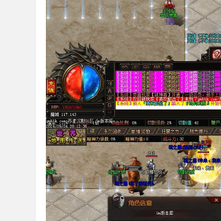
论
坛
,