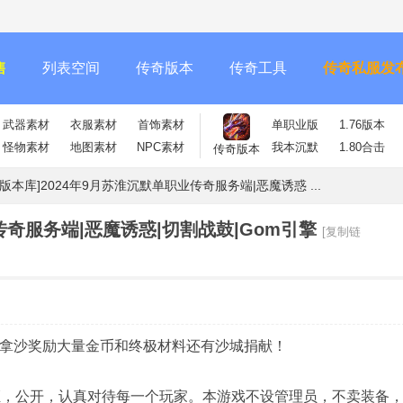
售
列表空间
传奇版本
传奇工具
传奇私服发
武器素材
衣服素材
首饰素材
单职业版
1.76版本
怪物素材
地图素材
NPC素材
我本沉默
1.80合击
传奇版本
m版本库]2024年9月苏淮沉默单职业传奇服务端|恶魔诱惑 ...
传奇服务端|恶魔诱惑|切割战鼓|Gom引擎
[复制链
次拿沙奖励大量金币和终极材料还有沙城捐献！
证，公开，认真对待每一个玩家。本游戏不设管理员，不卖装备