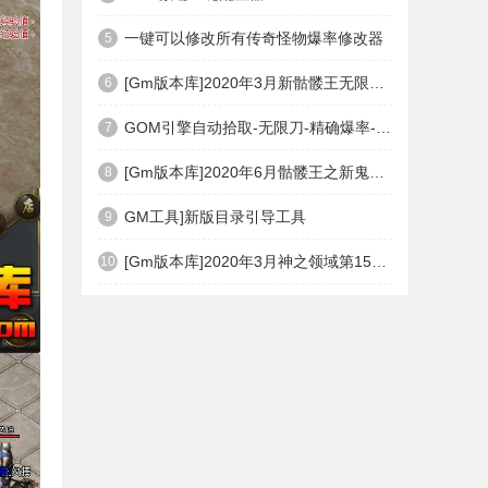
一键可以修改所有传奇怪物爆率修改器
5
[Gm版本库]2020年3月新骷髅王无限刀神器传奇版本|武器洗练|首杀奖励|Gom引擎
6
GOM引擎自动拾取-无限刀-精确爆率-自动回收盘古PG插件(免费下载)
7
[Gm版本库]2020年6月骷髅王之新鬼界神器单职业|武器洗练|刀刀切割|Gom引擎
8
GM工具]新版目录引导工具
9
[Gm版本库]2020年3月神之领域第15季度无限轮回篇|唯一称号|开光重鉴|Gom引擎
10