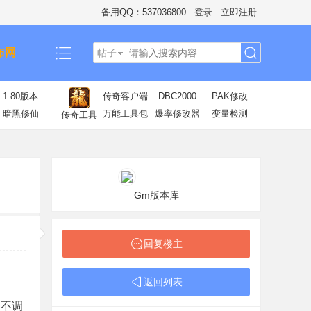
备用QQ：537036800
登录
立即注册
布网
帖子
搜
1.80版本
传奇客户端
DBC2000
PAK修改
暗黑修仙
万能工具包
爆率修改器
变量检测
传奇工具
索
Gm版本库
回复楼主
返回列表
，不调