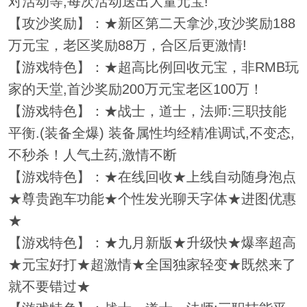
对活动等,每次活动送出大量元宝!
【攻沙奖励】：★新区第二天拿沙,攻沙奖励188
万元宝，老区奖励88万，合区后更激情!
【游戏特色】：★超高比例回收元宝，非RMB玩
家的天堂,首沙奖励200万元宝老区100万！
【游戏特色】：★战士，道士，法师:三职技能
平衡.(装备全爆) 装备属性均经精准调试,不变态,
不秒杀！人气土药,激情不断
【游戏特色】：★在线回收★上线自动随身泡点
★尊贵跑车功能★个性发光聊天字体★进图优惠
★
【游戏特色】：★九月新版★升级快★爆率超高
★元宝好打★超激情★全国独家轻变★既然来了
就不要错过★