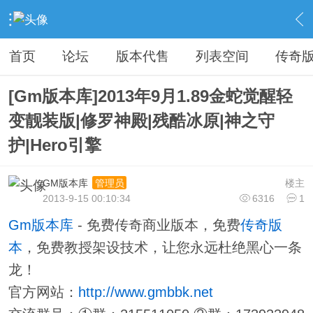
›
传奇私服专区
›
传奇商业版本免费下载
›
内容
首页
论坛
版本代售
列表空间
传奇
[Gm版本库]2013年9月1.89金蛇觉醒轻
变靓装版|修罗神殿|残酷冰原|神之守
护|Hero引擎
GM版本库
楼主
管理员
2013-9-15 00:10:34
6316
1
Gm版本库
- 免费传奇商业版本，免费
传奇版
本
，免费教授架设技术，让您永远杜绝黑心一条
龙！
官方网站：
http://www.gmbbk.net