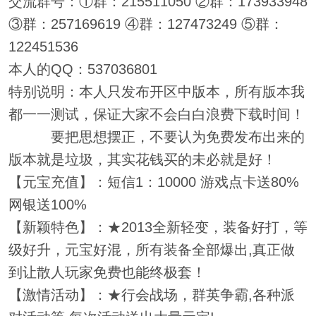
交流群号：①群：215511050 ②群：173933948
③群：257169619 ④群：127473249 ⑤群：
122451536
本人的QQ：537036801
特别说明：本人只发布开区中版本，所有版本我
都一一测试，保证大家不会白白浪费下载时间！
要把思想摆正，不要认为免费发布出来的
版本就是垃圾，其实花钱买的未必就是好！
【元宝充值】：短信1：10000 游戏点卡送80%
网银送100%
【新颖特色】：★2013全新轻变，装备好打，等
级好升，元宝好混，所有装备全部爆出,真正做
到让散人玩家免费也能终极套！
【激情活动】：★行会战场，群英争霸,各种派