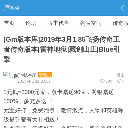
›
传奇私服专区
›
传奇商业版本免费下载
›
内容
首页
论坛
版本代售
列表空间
传奇
[Gm版本库]2019年3月1.85飞扬传奇王
者传奇版本|雷神地狱|藏剑山庄|Blue引
擎
Gm版本库
楼主
管理员
2019-4-1 11:23:07
599
4
1元钱=2000元宝，点卡赠送90%，网银赠送
100%，多充多送 ！
元宝好打，免费泡点，激情泡点，人物和英雄等
级提升都有大礼相送！