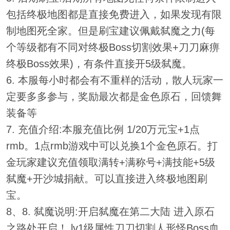
包括终极地图都是直接免费进入，如果发现有限
制地图死全家。但是刷宝建议佩戴弑魔之力(每
个等级都有不同对终极Boss切割效果+刀刀麻痹
终极Boss效果)，有条件直接开5级弑魔。
6. 本服每小时都会有不重样的活动，散人玩家一
定要多多参与，奖励最次都是金色原石，回馈舞
装备等
7. 充值介绍:本服充值比例 1/20万元宝+1点
rmb。1点rmb游戏中可以兑换1个金色原石。打
金玩家建议充值领取满转+满称号+满技能+5级
弑魔+开沙城捐献。可以直接进入终极地图刷
宝。
8、8. 弑魔说明:开启弑魔在第二大陆 进入原石
之路处开启！ lv1级属性刀刀切割人形怪Boss血