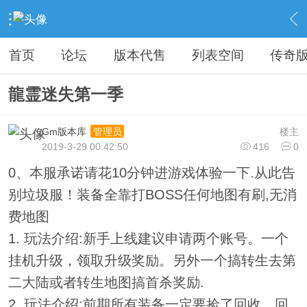
›
教程广告专区
›
广告专区
›
内容
首页
论坛
版本代售
列表空间
传奇
龍霊迷失第一季
Gm版本库
楼主
管理员
2019-3-29 00:42:50
416
0
0、本服承诺请花10分钟进游戏体验一下.从此告
别垃圾服！装备全靠打BOSS任何地图有刷,无消
费地图
1. 玩法介绍:新手上线建议申请两个账号。一个
挂机升级，领取升级奖励。另外一个搞转生去第
二大陆或者转生地图搞首杀奖励.
2. 玩法介绍:前期所有装备一定要捡了回收，回