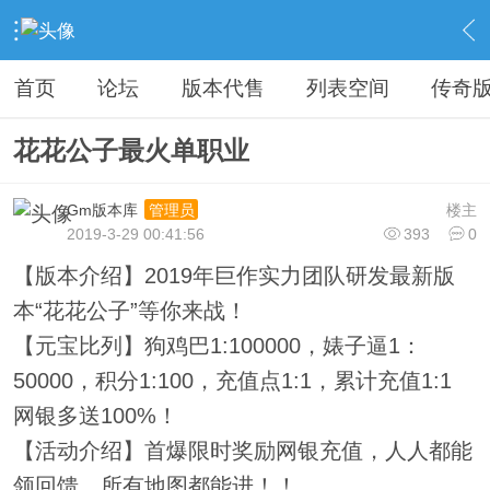
›
教程广告专区
›
广告专区
›
内容
首页
论坛
版本代售
列表空间
传奇
花花公子最火单职业
Gm版本库
楼主
管理员
2019-3-29 00:41:56
393
0
【版本介绍】2019年巨作实力团队研发最新版
本“花花公子”等你来战！
【元宝比列】狗鸡巴1:100000，婊子逼1：
50000，积分1:100，充值点1:1，累计充值1:1
网银多送100%！
【活动介绍】首爆限时奖励网银充值，人人都能
领回馈。所有地图都能进！！