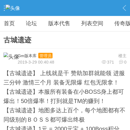
›
教程广告专区
›
广告专区
›
内容
首页
论坛
版本代售
列表空间
传奇
古城遗迹
Gm版本库
楼主
管理员
2019-3-29 00:40:48
371
0
【古城遗迹】 上线就是干 赞助加群就能领 进服
三分钟 激情三个月 装备无限爆 红包无限拿！
【古城遗迹】本服所有装备在小BOSS身上都可
爆出！50倍爆率！打到就是TM的赚到！
【古城遗迹】地图多达上百个，每个地图都有不
同级别的ＢＯＳＳ都可爆出终极
【古城遗迹】1元 = 2000元宝 + 100Boss积分