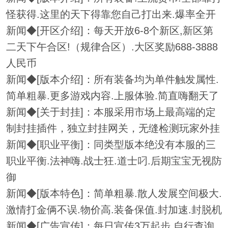
怪获得.这里的天下得靠您自己打出来.爆率全开
新闻◆[开区介绍]：每天开放6-8个新区,新区第
二天下午合区!（规律合区）.大区奖励688-3888
人民币
新闻◆[版本介绍]：所有装备均为单件触发属性.
简单粗暴.更多游戏内容.上服体验.简直嗨翻天了
新闻◆[关于封挂]：本服采用市场上最高端的定
制封挂插件，独立封挂网关，无缝检测玩家外挂
新闻◆[职业平衡]：同类型版本绝没有本服的三
职业平衡.法神嗨.战士狂.道士叼.后期宝宝无视防
御
新闻◆[版本特色]：简单粗暴.散人发展空间极大.
激情打金俩不误.物价高.装备保值.封加速.封脱机
新闻◆[广告宣传]：每日宣传3万起步.自行查询.