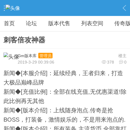
›
教程广告专区
›
广告专区
›
内容
首页
论坛
版本代售
列表空间
传奇
刺客倍攻神器
Gm版本库
楼主
管理员
2019-3-29 00:39:06
378
0
新闻◆[本服介绍]：延续经典，王者归来，打造
大极品巅峰品牌
新闻◆[充值比例]：全部在线充值,无优惠渠道!除
此比例再无其他
新闻◆[版本介绍]：上线随身泡点.传奇是抢
BOSS，打装备，激情娱乐的，不是用来泡点的.
新闻◆[版本介绍]：所有装备.主流货币.全部靠打