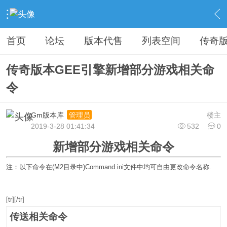
›
教程广告专区
›
视屏教程学习
›
内容
首页
论坛
版本代售
列表空间
传奇
传奇版本GEE引擎新增部分游戏相关命
令
Gm版本库
楼主
管理员
2019-3-28 01:41:34
532
0
新增部分游戏相关命令
注：以下命令在(M2目录中)Command.ini文件中均可自由更改命令名称.
[tr][/tr]
传送相关命令