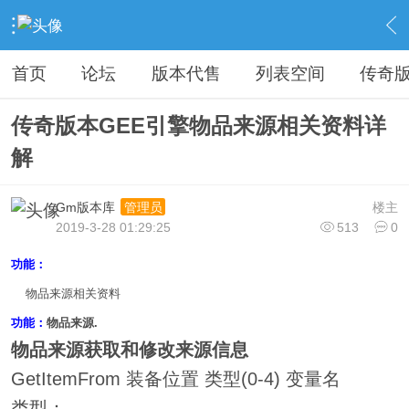
›
教程广告专区
›
视屏教程学习
›
内容
首页
论坛
版本代售
列表空间
传奇
传奇版本GEE引擎物品来源相关资料详
解
Gm版本库
楼主
管理员
2019-3-28 01:29:25
513
0
功能：
物品来源相关资料
功能：
物品来源.
物品来源获取和修改来源信息
GetItemFrom 装备位置 类型(0-4) 变量名
类型：