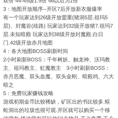
双倍 44-45级1.5倍 46以后为1倍
3：地图开放顺序--开区7后开放新衣服爆率
有一个玩家达到26级开放盟重(猪洞5层.祖玛5
层)、封魔谷(歧路) 玩家达到32级开放猪7.祖玛7
层.未知暗殿 玩家达到38级开放封魔殿.白日
门.42级开放赤月地图
4：各大地图BOSS刷新时间
2小时刷新BOSS：千年树妖、触龙神、沃玛教
主、祖玛教主、虹魔教主 3小时刷新BOSS：
赤月恶魔、双头血魔、双头金刚、暗殿鸡、六大
暗之
5：免费玩家赚钱攻略
游戏初期金币比较稀缺，矿区出的书比较多.蜈
蚣洞出的垃圾也很可观.开区就可以购买一个移