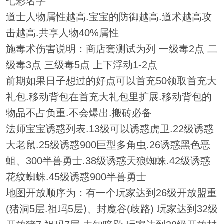
七彩名字
道士人物属性越高.宝宝的防御越高.道术越高攻
击越高.共享人物40%属性
施毒术伤害说明：商店套测试为列 一级毒2点 二
级毒3点 三级毒5点 上下浮动1-2点
前期如果日子想过的好点可以首充50领取首充大
礼包.移动背包在首充大礼包里扩展.移动背包的
物品不占负重.不会爆出.搬砖必备
法师宝宝诱惑列表.13级可以诱惑虎卫.22级诱惑
大老鼠.25级诱惑900巨型多角虫.26诱惑黑色恶
蛆、300半兽勇士.38级诱惑天狼蜘蛛.42级诱惑
花纹蜘蛛.45级诱惑900半兽勇士
地图开放顺序为：有一个玩家达到26级开放盟重
(猪洞5层.祖玛5层)、封魔谷(歧路) 玩家达到32级