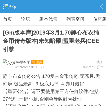
›
传奇私服专区
›
传奇商业版本免费下载
›
内容
首页
论坛
版本代售
列表空间
传奇
[Gm版本库]2019年3月1.70静心布衣纯
金币传奇版本|未知暗殿|盟重老兵|GEE
引擎
Gm版本库
楼主
管理员
2019-3-27 01:15:27
527
3
静心布衣传奇公告 170复古金币传奇.无苍月.无
幻境.极品最高+3.极底几率+4.赤月最好
【重要公告】请不要使用第三方任何软件.包括
27代理.一键小腿.否则会导致封号处理