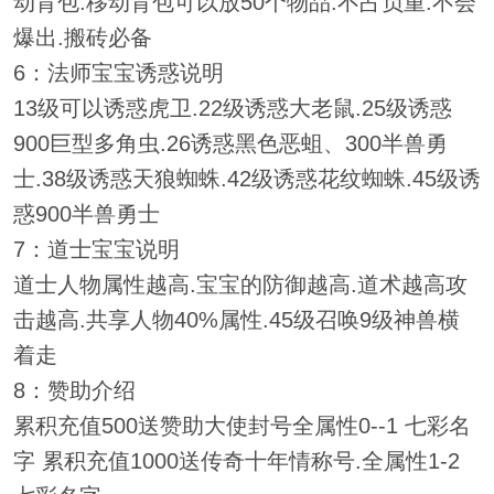
动背包.移动背包可以放50个物品.不占负重.不会
爆出.搬砖必备
6：法师宝宝诱惑说明
13级可以诱惑虎卫.22级诱惑大老鼠.25级诱惑
900巨型多角虫.26诱惑黑色恶蛆、300半兽勇
士.38级诱惑天狼蜘蛛.42级诱惑花纹蜘蛛.45级诱
惑900半兽勇士
7：道士宝宝说明
道士人物属性越高.宝宝的防御越高.道术越高攻
击越高.共享人物40%属性.45级召唤9级神兽横
着走
8：赞助介绍
累积充值500送赞助大使封号全属性0--1 七彩名
字 累积充值1000送传奇十年情称号.全属性1-2