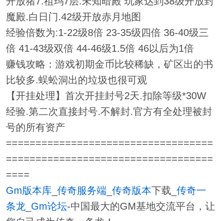
开放猪7.祖玛7层.未知暗殿 玩家达到38级开放封
魔殿.白日门.42级开放赤月地图
经验倍数为:1-22级8倍 23-35级四倍 36-40级三
倍 41-43级双倍 44-46级1.5倍 46以后为1倍
赚钱攻略：游戏初期金币比较稀缺，矿区出的书
比较多.蜈蚣洞出的垃圾也很可观
【开挂处理】首次开挂封号2天.扣除等级*30W
经验.第二次直接封号.不解封.官方有全处理被封
号的所有资产
===================================
===================================
====
Gm版本库
_
传奇服务端
_
传奇版本
下载_
传奇一
条龙
_
Gm论坛
-中国最大的GM基地交流平台，让