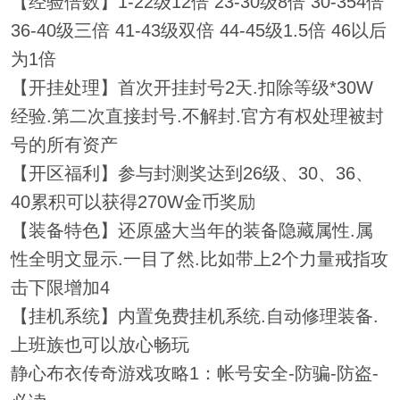
【经验倍数】1-22级12倍 23-30级8倍 30-354倍
36-40级三倍 41-43级双倍 44-45级1.5倍 46以后
为1倍
【开挂处理】首次开挂封号2天.扣除等级*30W
经验.第二次直接封号.不解封.官方有权处理被封
号的所有资产
【开区福利】参与封测奖达到26级、30、36、
40累积可以获得270W金币奖励
【装备特色】还原盛大当年的装备隐藏属性.属
性全明文显示.一目了然.比如带上2个力量戒指攻
击下限增加4
【挂机系统】内置免费挂机系统.自动修理装备.
上班族也可以放心畅玩
静心布衣传奇游戏攻略1：帐号安全-防骗-防盗-