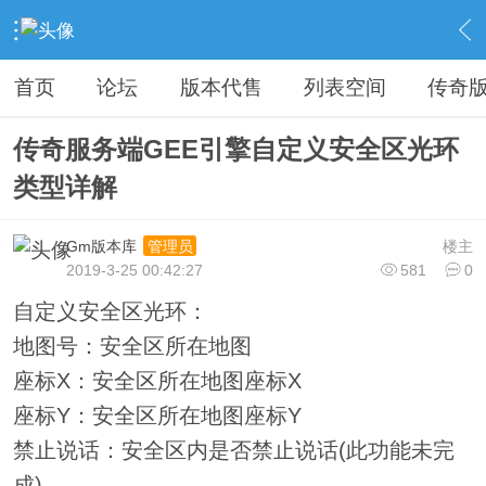
›
教程广告专区
›
视屏教程学习
›
内容
首页
论坛
版本代售
列表空间
传奇
传奇服务端GEE引擎自定义安全区光环
类型详解
Gm版本库
楼主
管理员
2019-3-25 00:42:27
581
0
自定义安全区光环：
地图号：安全区所在地图
座标X：安全区所在地图座标X
座标Y：安全区所在地图座标Y
禁止说话：安全区内是否禁止说话(此功能未完
成)