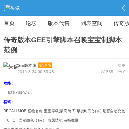
›
教程广告专区
›
视屏教程学习
›
内容
首页
论坛
版本代售
列表空间
传奇
传奇版本GEE引擎脚本召唤宝宝制脚本
范例
Gm版本库
楼主
管理员
2019-3-24 00:55:45
535
0
功能：
脚本召唤宝宝。
格式：
RECALLMOB 怪物名称 宝宝等级(最高为 7) 叛变时间(分钟) 是否自动变色
（0、1）固定颜色（1-7） 所属技能 召唤数量