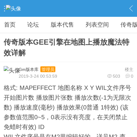
›
教程广告专区
›
视屏教程学习
›
内容
首页
论坛
版本代售
列表空间
传奇
传奇版本GEE引擎在地图上播放魔法特
效详解
Gm版本库
楼主
管理员
2019-3-24 00:53:59
503
0
格式: MAPEFFECT 地图名称 X Y WIL文件序号
开始图片数 播放图片张数 播放次数(-1为无限次
数) 播放速度(毫秒) 播放效果(0普通 1特效) (该
参数值范围0~5，0表示没有亮度，在关闭禁止
免蜡时有效) ID
WIL文件序号是在M2里编辑好的，详见M2-查