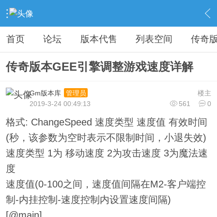
›
教程广告专区
›
视屏教程学习
›
内容
首页
论坛
版本代售
列表空间
传奇
传奇版本GEE引擎调整游戏速度详解
Gm版本库
楼主
管理员
2019-3-24 00:49:13
561
0
格式: ChangeSpeed 速度类型 速度值 有效时间
(秒，该参数为空时表示不限制时间，小退失效)
速度类型 1为 移动速度 2为攻击速度 3为魔法速
度
速度值(0-100之间，速度值间隔在M2-客户端控
制-内挂控制-速度控制内设置速度间隔)
[@main]