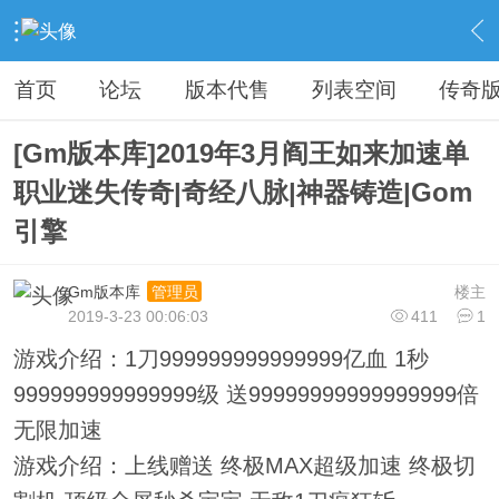
›
传奇私服专区
›
传奇商业版本免费下载
›
内容
首页
论坛
版本代售
列表空间
传奇
[Gm版本库]2019年3月阎王如来加速单
职业迷失传奇|奇经八脉|神器铸造|Gom
引擎
Gm版本库
楼主
管理员
2019-3-23 00:06:03
411
1
游戏介绍：1刀999999999999999亿血 1秒
999999999999999级 送99999999999999999倍
无限加速
游戏介绍：上线赠送 终极MAX超级加速 终极切