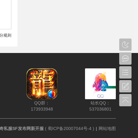
分规则
QQ群：
站长QQ：
173933948
537036801
奇私服SF发布网新开服
(
蜀ICP备20007044号-4
)
|
网站地图