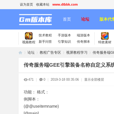
设为首页
收藏本站
www.dtbbk.com
首页
论坛
版本代
技术教程
手游版本
端游版本
新手问答
引擎知识
传奇脚本
视频教程
特效素材
论坛
教程广告专区
视屏教程学习
传奇服务端G
传奇服务端GEE引擎装备名称自定义系
传
»
›
›
›
471
|
0
|
2019-3-18 00:35:06
|
显示全部楼层
功能： 格式：
例脚本：
(@@useitemname)
[@main]