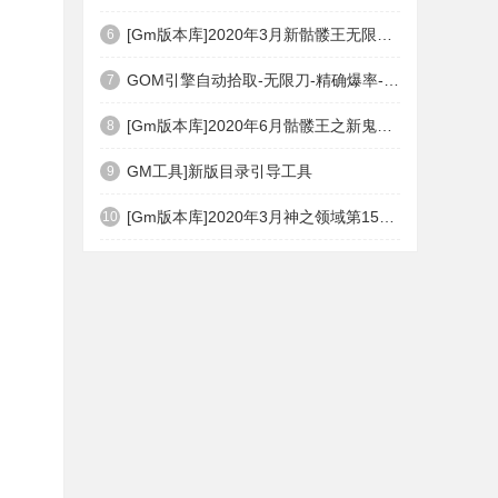
[Gm版本库]2020年3月新骷髅王无限刀神器传奇版本|武器洗练|首杀奖励|Gom引擎
6
GOM引擎自动拾取-无限刀-精确爆率-自动回收盘古PG插件(免费下载)
7
[Gm版本库]2020年6月骷髅王之新鬼界神器单职业|武器洗练|刀刀切割|Gom引擎
8
GM工具]新版目录引导工具
9
[Gm版本库]2020年3月神之领域第15季度无限轮回篇|唯一称号|开光重鉴|Gom引擎
10