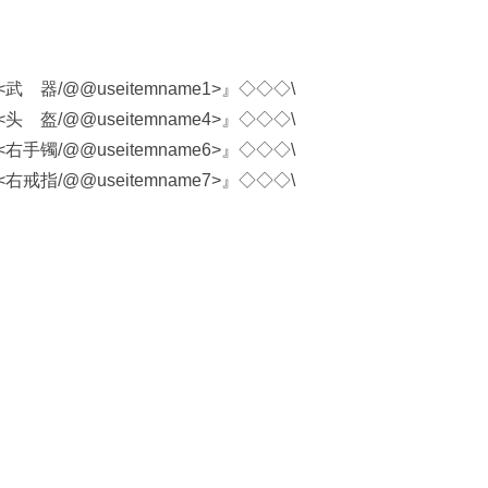
武 器/@@useitemname1>』◇◇◇\
头 盔/@@useitemname4>』◇◇◇\
右手镯/@@useitemname6>』◇◇◇\
右戒指/@@useitemname7>』◇◇◇\