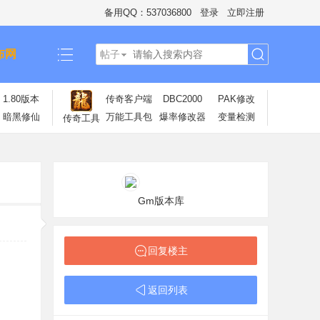
备用QQ：537036800
登录
立即注册
布网
帖子
搜
1.80版本
传奇客户端
DBC2000
PAK修改
暗黑修仙
万能工具包
爆率修改器
变量检测
传奇工具
索
Gm版本库
回复楼主
返回列表