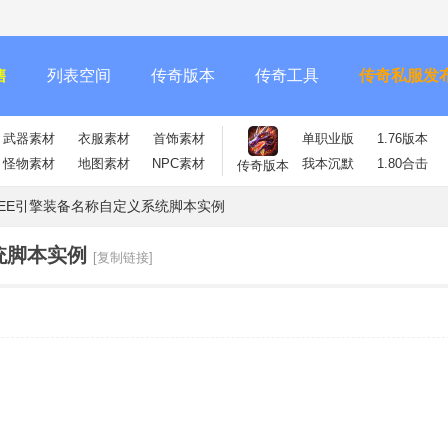
售
列表空间
传奇版本
传奇工具
传奇私服发
武器素材
衣服素材
首饰素材
单职业版
1.76版本
怪物素材
地图素材
NPC素材
我本沉默
1.80合击
传奇版本
EE引擎装备名称自定义系统脚本实例
统脚本实例
[复制链接]