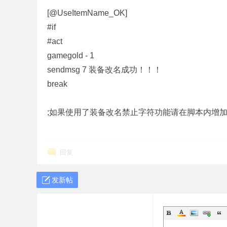
[@UseItemName_OK]
,G
#if
#act
gamegold - 1
sendmsg 7 装备改名成功！！！
break
;如果使用了装备改名禁止字符功能请在脚本内增加
M
回复
发新帖