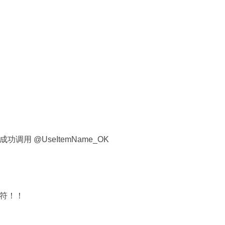
成功调用 @UseItemName_OK
字符！！