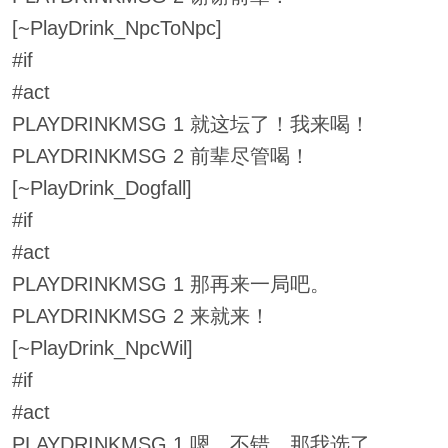
[~PlayDrink_NpcToNpc]
#if
#act
PLAYDRINKMSG 1 就这坛了！我来喝！
PLAYDRINKMSG 2 前辈尽管喝！
[~PlayDrink_Dogfall]
#if
#act
PLAYDRINKMSG 1 那再来一局吧。
PLAYDRINKMSG 2 来就来！
[~PlayDrink_NpcWil]
#if
#act
PLAYDRINKMSG 1 嗯，不错，那我选了。