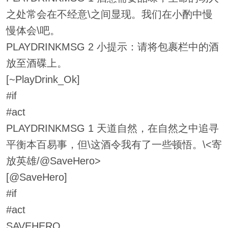
之处常会在不经意\之间显现。我们在小酌中慢
慢体会\吧。
PLAYDRINKMSG 2 小提示：请将包裹栏中的酒
放至酒碟上。
[~PlayDrink_Ok]
#if
#act
PLAYDRINKMSG 1 天道自然，在自然之中追寻
平衡本百易事，但\这酒令我有了一些顿悟。\<寄
放英雄/@SaveHero>
[@SaveHero]
#if
#act
SAVEHERO