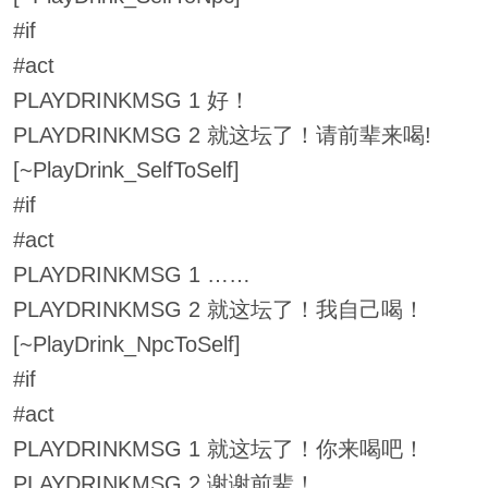
#if
#act
PLAYDRINKMSG 1 好！
PLAYDRINKMSG 2 就这坛了！请前辈来喝!
[~PlayDrink_SelfToSelf]
#if
#act
PLAYDRINKMSG 1 ……
PLAYDRINKMSG 2 就这坛了！我自己喝！
[~PlayDrink_NpcToSelf]
#if
#act
PLAYDRINKMSG 1 就这坛了！你来喝吧！
PLAYDRINKMSG 2 谢谢前辈！