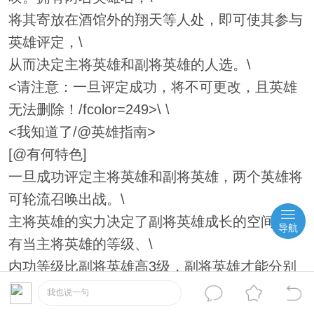
将其寄放在酒馆外的翔天等人处，即可使其参与
英雄评定，\
从而决定主将英雄和副将英雄的人选。\
<请注意：一旦评定成功，将不可更改，且英雄
无法删除！/fcolor=249>\ \
<我知道了/@英雄指南>
[@有何特色]
一旦成功评定主将英雄和副将英雄，两个英雄将
可轮流召唤出战。\
主将英雄的实力决定了副将英雄成长的空间。只
导航
有当主将英雄的等级、\
内功等级比副将英雄高3级，副将英雄才能分别
获得经验、内功经验。\
我也说一句
副将英雄可以战、法、道的不同形态出战。主将