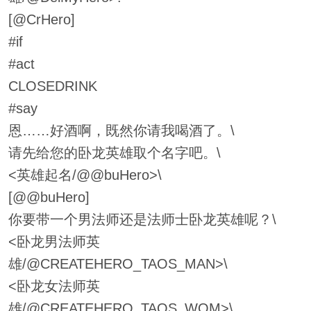
[@CrHero]
#if
#act
CLOSEDRINK
#say
恩……好酒啊，既然你请我喝酒了。\
请先给您的卧龙英雄取个名字吧。\
<英雄起名/@@buHero>\
[@@buHero]
你要带一个男法师还是法师士卧龙英雄呢？\
<卧龙男法师英
雄/@CREATEHERO_TAOS_MAN>\
<卧龙女法师英
雄/@CREATEHERO_TAOS_WOM>\