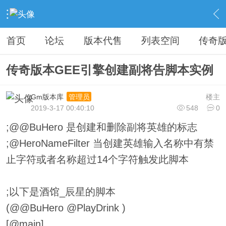
›
教程广告专区
›
视屏教程学习
›
内容
首页
论坛
版本代售
列表空间
传奇
传奇版本GEE引擎创建副将告脚本实例
Gm版本库
楼主
管理员
2019-3-17 00:40:10
548
0
;@@BuHero 是创建和删除副将英雄的标志
;@HeroNameFilter 当创建英雄输入名称中有禁
止字符或者名称超过14个字符触发此脚本
;以下是酒馆_辰星的脚本
(@@BuHero @PlayDrink )
[@main]