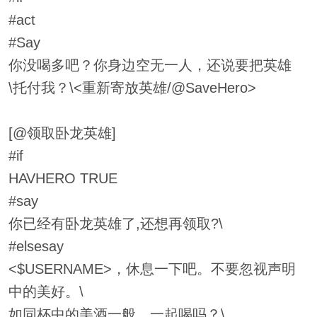
#act
#Say
你没喝多吧？你身边空无一人，还说要把英雄
\托付我？\<重新寄放英雄/@SaveHero>
[@领取卧龙英雄]
#if
HAVHERO TRUE
#say
你已经有卧龙英雄了,还想再领取?\
#elsesay
<$USERNAME>，休息一下吧。不要忽视声明
中的美好。\
如同杯中的美酒一般，一起喝吗？\