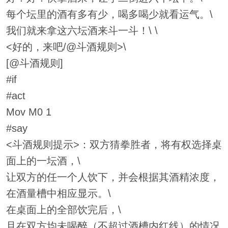
每个坛里的酒有多有少，喝多喝少就看运气。\
我们就来拿这六坛酒来斗一斗！\ \
<好的，来吧/@斗酒规则>\
[@斗酒规则]
#if
#act
Mov M0 1
#say
<斗酒规则提示>：双方猜拳胜者，将有权选择桌
面上的一坛酒，\
让双方的任一个人饮下，并会根据其酒精浓度，
在酒量槽中相应显示。\
在桌面上的全部饮完后，\
且在双方均未喝醉（不超过酒槽内红线）的情况