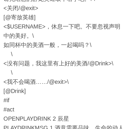
<关闭/@exit>
[@寄放英雄]
<$USERNAME>，休息一下吧。不要忽视声明
中的美好。\
如同杯中的美酒一般，一起喝吗？\
\
<没有问题，我这里有上好的美酒/@Drink>\
\
<我不会喝酒……/@exit>\
[@Drink]
#if
#act
OPENPLAYDRINK 2 辰星
PLAYDRINKMSG 1 酒意需要品味，生命的动人