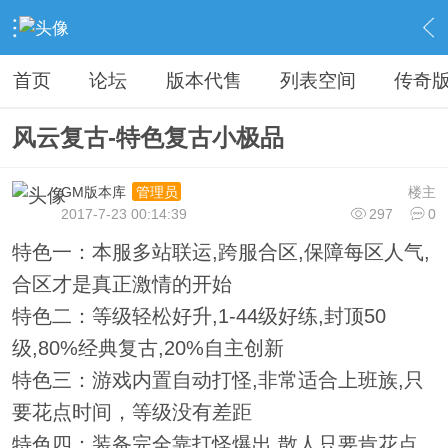
›
教程广告专区
›
广告专区
›
内容
首页
论坛
版本代售
列表空间
传奇
风云复古-特色复古小极品
GM版本库
楼主
管理员
2017-7-23 00:14:39
297
0
特色一：本服多站联运,跨服合区,保障每区人气,
合区才是真正激情的开始
特色二：等级轻松好升,1-44级好练,封顶50
级,80%经典复古,20%自主创新
特色三：游戏内置自动打怪,非常适合上班族,只
要花点时间，等级没有差距
特色四：装备完全靠打怪爆出,散人只要肯花点