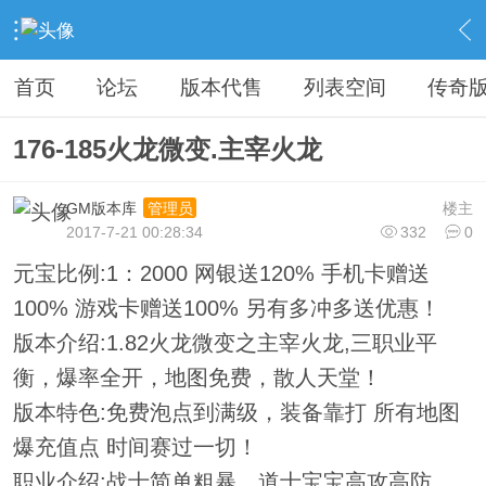
›
教程广告专区
›
广告专区
›
内容
首页
论坛
版本代售
列表空间
传奇
176-185火龙微变.主宰火龙
GM版本库
楼主
管理员
2017-7-21 00:28:34
332
0
元宝比例:1：2000 网银送120% 手机卡赠送
100% 游戏卡赠送100% 另有多冲多送优惠！
版本介绍:1.82火龙微变之主宰火龙,三职业平
衡，爆率全开，地图免费，散人天堂！
版本特色:免费泡点到满级，装备靠打 所有地图
爆充值点 时间赛过一切！
职业介绍:战士简单粗暴，道士宝宝高攻高防，