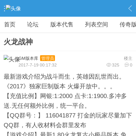
›
教程广告专区
›
广告专区
›
内容
首页
论坛
版本代售
列表空间
传奇
火龙战神
GM版本库
楼主
管理员
2017-7-19 00:17:32
325
0
最新游戏介绍为战斗而生，英雄因乱世而出。
《2017》独家巨制版本 火爆开放中。。。
【充值比例】网银:1:2000 点卡:1:1900.多冲多
送.无任何额外比例，统一平台。
【QQ群号：】 116041877 打金的玩家尽量加下
QQ群，有人收材料会群里发布
【游戏介绍】最新1.80火龙复古小极品版本,免