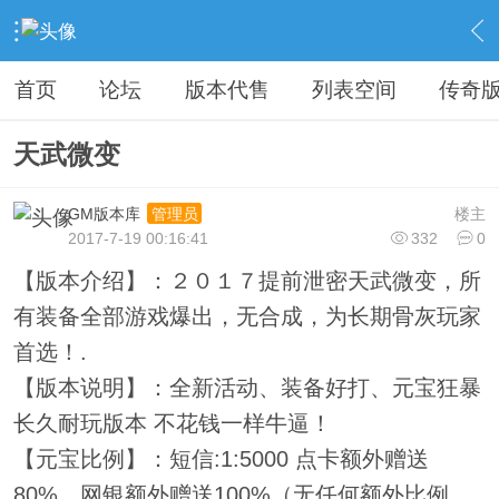
›
教程广告专区
›
广告专区
›
内容
首页
论坛
版本代售
列表空间
传奇
天武微变
GM版本库
楼主
管理员
2017-7-19 00:16:41
332
0
【版本介绍】：２０１７提前泄密天武微变，所
有装备全部游戏爆出，无合成，为长期骨灰玩家
首选！.
【版本说明】：全新活动、装备好打、元宝狂暴
长久耐玩版本 不花钱一样牛逼！
【元宝比例】：短信:1:5000 点卡额外赠送
80%、网银额外赠送100%（无任何额外比例，