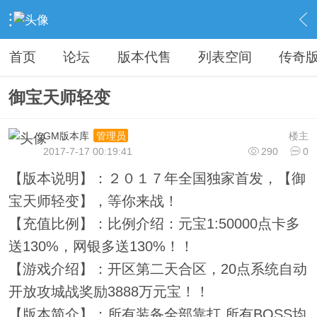
›
教程广告专区
›
广告专区
›
内容
首页
论坛
版本代售
列表空间
传奇
御宝天师轻变
GM版本库
楼主
管理员
2017-7-17 00:19:41
290
0
【版本说明】：２０１７年全国独家首发，【御
宝天师轻变】，等你来战！
【充值比例】：比例介绍：元宝1:50000点卡多
送130%，网银多送130%！！
【游戏介绍】：开区第二天合区，20点系统自动
开放攻城战奖励3888万元宝！！
【版本简介】：所有装备全部靠打,所有BOSS均