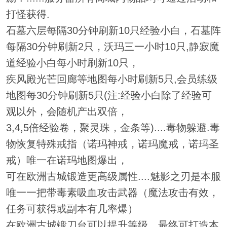
打怪获得.
石墓六层每隔30分钟刷新10只经验小白，石墓阵
每隔30分钟刷新2只，沃玛三一小时10只,静寂魔
道经验小白每小时刷新10只，
疾风殿光芒回廊等地图每小时刷新5只,会员练级
地图每30分钟刷新5只(注:经验小白除了经验可
观以外，会随机产出双倍，
3,4,5倍经验卷，聚灵珠，金条等)....毒物躲避.毒
物恢复特殊戒指（诺玛神戒，诺玛魔戒，诺玛圣
戒）唯一在诺玛地图爆出，
可在欧洲古城锻造更高级属性....魅影之刃是本服
唯一一把带毒素吸血攻击武器（魔法攻击有效，
任务可获得或副本有几率爆）
在欧洲古城锻刀台可以提升等级，最终可打造本