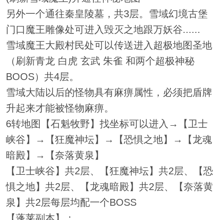
另外一个通往秦皇陵墓，共3层。雪域幻境古堡
门口魔王雕像处可进入毁灭之地跟万妖谷......
雪域魔王大殿村民处可以传送进入超极地图圣地
（刷新青龙 白虎 玄武 朱雀 和两个超极神秘
BOOS）共4层。
雪域大陆以后的怪物具有麻痹属性，必须把盾牌
升起来才能被怪物麻痹。
6转地图【石魁牧野】找坐标可以进入→【卫士
峡谷】→【狂魔神坛】→【恐惧之地】→【龙魂
暗殿】→【奈落黄泉】
【卫士峡谷】共2层、【狂魔神坛】共2层、【恐
惧之地】共2层、【龙魂暗殿】共2层、【奈落黄
泉】共2层每层均配一个BOSS
【蓬莱副本】：