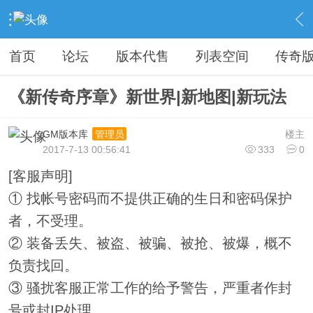
›
教程广告专区
›
广告专区
›
内容
首页
论坛
版本代售
列表空间
传奇
《新传奇序章》新世界|新地图|新玩法
GM版本库
楼主
管理员
2017-7-13 00:56:41
333
0
[客服声明]
① 找帐号密码而不提供正确的生日和密码保护
者，不受理。
② 装备丢失、被盗、被骗、被抢、被爆，概不
负责找回。
③ 骚扰客服正常工作的给予警告，严重者作封
号或封IP处理。