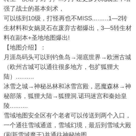
强了战士的基本剑术，
可以练到10级，打怪再也不MISS.........1—2转
生材料和女娲灵石在废弃古都爆出，3—5转生材
料在副本+圣地地图爆出!
【地图介绍】：
月涯岛码头可以到钓鱼岛→湖底世界→欧洲古城
（欧州古城可以通往很多地方，包扩狐狸大
陆）..........
冰雪之城→神秘丛林和冰雪宫殿，恶魔森林→神
秘部落，狐狸大陆→狐狸洞.诺玛迷宫和秦始皇
陵..........
雪域地图安全区有个老者可以传送到两个入口，
一个通往雪域通道，雪域幻境，最后到雪域大殿
(刷新雪域魔王)并通往神秘地图