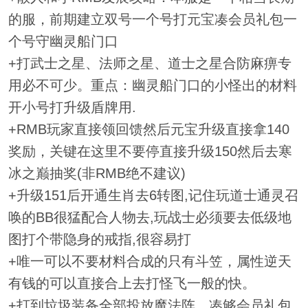
的服，前期建立双号一个号打元宝凑会员礼包一
个号守幽灵船门口
+打武士之星、法师之星、道士之星合防麻痹专
用必不可少。重点：幽灵船门口的小怪出的材料
开小号打升级盾牌用.
+RMB玩家直接领回馈然后元宝升级直接拿140
奖励，关键在这里不要停直接升级150然后去寒
冰之巅抽奖(非RMB绝不建议)
+升级151后开通生肖去6转图,记住玩道士通灵召
唤的BB很猛配合人物去,玩战士必须要去低级地
图打个带隐身的戒指,很容易打
+唯一可以不要材料合成的只有斗笠，属性逆天
有钱的可以直接合上去打怪飞一般的快。
+打到垃圾装备全部投放魔法阵，凑够会员礼包