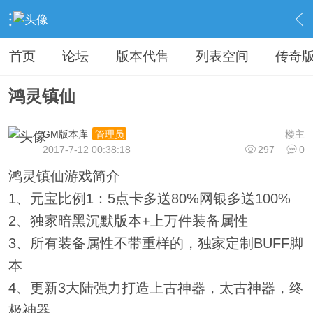
›
教程广告专区
›
广告专区
›
内容
首页
论坛
版本代售
列表空间
传奇
鸿灵镇仙
GM版本库
楼主
管理员
2017-7-12 00:38:18
297
0
鸿灵镇仙游戏简介
1、元宝比例1：5点卡多送80%网银多送100%
2、独家暗黑沉默版本+上万件装备属性
3、所有装备属性不带重样的，独家定制BUFF脚
本
4、更新3大陆强力打造上古神器，太古神器，终
极神器