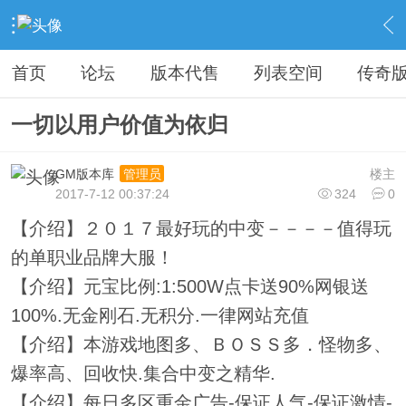
›
教程广告专区
›
广告专区
›
内容
首页
论坛
版本代售
列表空间
传奇
一切以用户价值为依归
GM版本库
楼主
管理员
2017-7-12 00:37:24
324
0
【介绍】２０１７最好玩的中变－－－－值得玩
的单职业品牌大服！
【介绍】元宝比例:1:500W点卡送90%网银送
100%.无金刚石.无积分.一律网站充值
【介绍】本游戏地图多、ＢＯＳＳ多．怪物多、
爆率高、回收快.集合中变之精华.
【介绍】每日多区重金广告-保证人气-保证激情-