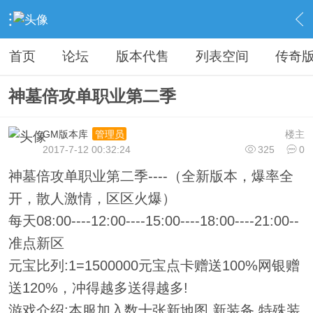
›
教程广告专区
›
广告专区
›
内容
首页
论坛
版本代售
列表空间
传奇
神墓倍攻单职业第二季
GM版本库
楼主
管理员
2017-7-12 00:32:24
325
0
神墓倍攻单职业第二季----（全新版本，爆率全
开，散人激情，区区火爆）
每天08:00----12:00----15:00----18:00----21:00--
准点新区
元宝比列:1=1500000元宝点卡赠送100%网银赠
送120%，冲得越多送得越多!
游戏介绍:本服加入数十张新地图.新装备.特殊装