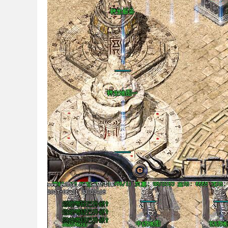
论
坛
,