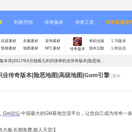
售
列表空间
传奇版本
传奇工具
传奇私服发
武器素材
衣服素材
首饰素材
单职业版
1.76版本
怪物素材
地图素材
NPC素材
我本沉默
1.80合击
传奇版本
m版本库]2017年6月独孤九剑武侠单职业传奇版本|险恶地 ...
单职业传奇版本|险恶地图|高级地图|Gom引擎
[复制
龙
_
Gm论坛
-中国最大的GM基地交流平台，让您自己成为传奇一
色大服,长期免费,散人天堂!】