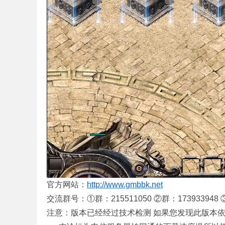
传
奇
官方网站：
http://www.gmbbk.net
交流群号：①群：215511050 ②群：173933948 ③群
注意：版本已经经过技术检测 如果您发现此版本依旧残