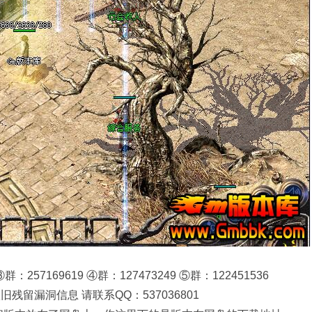
：257169619 ④群：127473249 ⑤群：122451536
留漏洞信息 请联系QQ：537036801