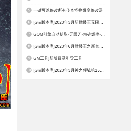
一键可以修改所有传奇怪物爆率修改器
5
[Gm版本库]2020年3月新骷髅王无限刀神器传奇版本|武器洗练|首杀奖励|Gom引擎
6
GOM引擎自动拾取-无限刀-精确爆率-自动回收盘古PG插件(免费下载)
7
[Gm版本库]2020年6月骷髅王之新鬼界神器单职业|武器洗练|刀刀切割|Gom引擎
8
GM工具]新版目录引导工具
9
[Gm版本库]2020年3月神之领域第15季度无限轮回篇|唯一称号|开光重鉴|Gom引擎
10