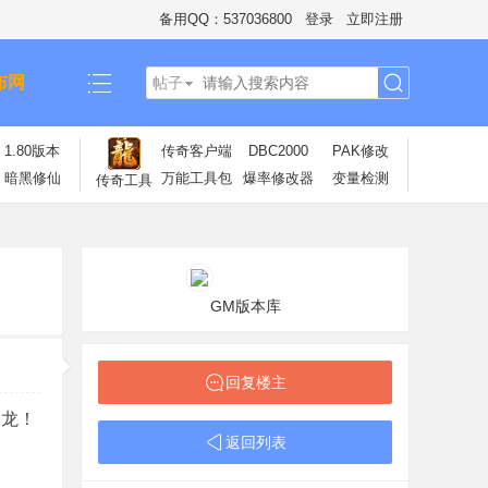
备用QQ：537036800
登录
立即注册
布网
帖子
搜
1.80版本
传奇客户端
DBC2000
PAK修改
暗黑修仙
万能工具包
爆率修改器
变量检测
传奇工具
索
GM版本库
回复楼主
条龙！
返回列表