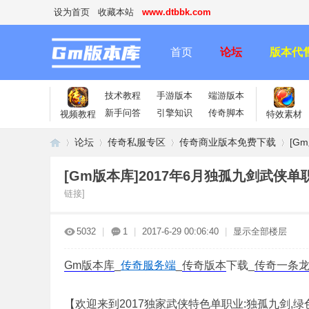
设为首页
收藏本站
www.dtbbk.com
首页
论坛
版本代
技术教程
手游版本
端游版本
新手问答
引擎知识
传奇脚本
视频教程
特效素材
论坛
传奇私服专区
传奇商业版本免费下载
[G
[Gm版本库]2017年6月独孤九剑武侠
链接]
传
»
›
›
›
5032
|
1
|
2017-6-29 00:06:40
|
显示全部楼层
Gm版本库
_
传奇服务端
_
传奇版本
下载_
传奇一条
【欢迎来到2017独家武侠特色单职业:独孤九剑,绿