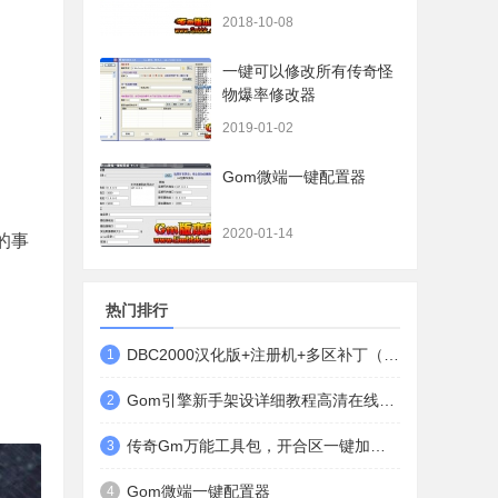
都有哦）
2018-10-08
一键可以修改所有传奇怪
物爆率修改器
2019-01-02
Gom微端一键配置器
2020-01-14
的事
热门排行
DBC2000汉化版+注册机+多区补丁（64位+32位的都有哦）
1
Gom引擎新手架设详细教程高清在线观看
2
传奇Gm万能工具包，开合区一键加地图装备等
3
Gom微端一键配置器
4